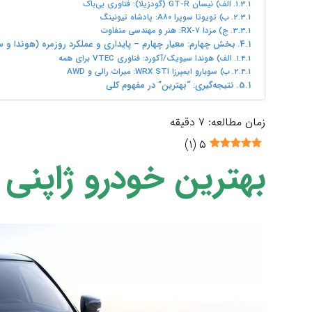
الف) نیسان GT-R (گودزیلا): فناوری بی‌باک
ب) تویوتا سوپرا A۸۰: پادشاه تیونینگ
ج) مزدا RX-۷: هنر و مهندسی متفاوت
بخش چهارم: معیار چهارم – پایداری و عملکرد روزمره (هوندا و س
الف) هوندا سیویک/آکورد: فناوری VTEC برای همه
ب) سوبارو ایمپرزا WRX STI: میراث رالی و AWD
نتیجه‌گیری: “بهترین” در مفهوم کلی
زمان مطالعه:
۷
دقیقه
)
۱
(
۵
بهترین خودرو ژاپنی