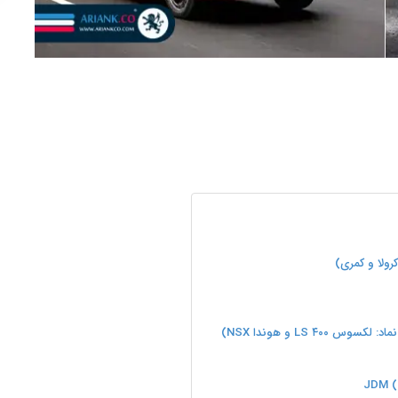
رولا و کمری)
LS  و هوندا NSX)