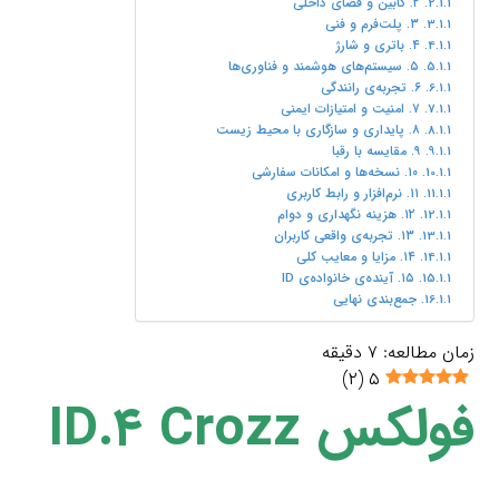
۲. کابین و فضای داخلی
۳. پلت‌فرم و فنی
۴. باتری و شارژ
۵. سیستم‌های هوشمند و فناوری‌ها
۶. تجربه‌ی رانندگی
۷. امنیت و امتیازات ایمنی
۸. پایداری و سازگاری با محیط زیست
۹. مقایسه با رقبا
۱۰. نسخه‌ها و امکانات سفارشی
۱۱. نرم‌افزار و رابط کاربری
۱۲. هزینه نگهداری و دوام
۱۳. تجربه‌ی واقعی کاربران
۱۴. مزایا و معایب کلی
۱۵. آینده‌ی خانواده‌ی ID
جمع‌بندی نهایی
زمان مطالعه:
۷
دقیقه
)
۲
(
۵
فولکس ID.۴ Crozz