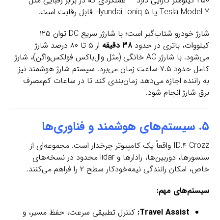
۴۵۰ کیلومتر کارایی دارد — عملکردی که در برابر رقبایی مثل
Tesla Model Y یا Hyundai Ioniq ۵ قابل رقابت است.
شارژ خودرو شتاب‌گیر است؛ با شارژر سریع DC توان ۱۲۵
کیلووات، باتری در حدود
۳۸ دقیقه
از ۵ تا ۸۰ درصد شارژ
می‌شود. با شارژر AC خانگی (مثل وال‌باکس فولکس‌واگن)، شارژ
کامل حدود ۷.۵ ساعت زمان می‌برد. سیستم شارژ هوشمند نیز
به راننده اجازه می‌دهد زمان‌بندی کند تا در ساعات کم‌مصرف
برق شارژ انجام شود.
۵. سیستم‌های هوشمند و فناوری‌ها
ID.۴ Crozz واقعاً یک کامپیوتر چرخدار است. مجموعه‌ای از
سنسورها، دوربین‌ها، رادارها و lidar محدود در نسخه‌های
خاص، امکان رانندگی نیمه‌خودکار سطح ۲ را فراهم می‌کنند.
سیستم‌های مهم:
Travel Assist:
کنترل تطبیقی سرعت، حفظ مسیر، و