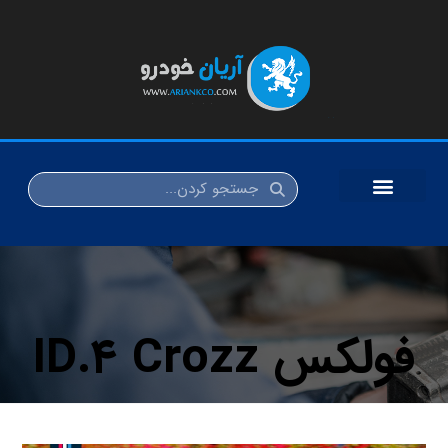
فولکس ID.۴ Crozz