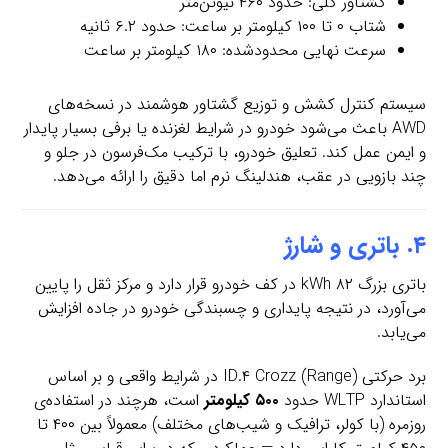
گشتاور کلی: حدود ۴۶۰ نیوتن‌متر
شتاب ۰ تا ۱۰۰ کیلومتر بر ساعت: حدود ۶.۲ ثانیه
سرعت نهایی محدودشده: ۱۸۰ کیلومتر بر ساعت
سیستم کنترل کشش و توزیع گشتاور هوشمند در نسخه‌های
AWD باعث می‌شود خودرو در شرایط لغزنده یا برفی بسیار پایدار
و ایمن عمل کند. تعلیق خودرو، با ترکیب مک‌فرسون در جلو و
چند بازویی در عقب، هندلینگ نرم اما دقیق را ارائه می‌دهد.
۴. باتری و شارژ
باتری بزرگ ۸۲ kWh در کف خودرو قرار دارد و مرکز ثقل را پایین
می‌آورد، در نتیجه پایداری و چسبندگی خودرو در جاده افزایش
می‌یابد.
برد حرکتی (Range) ID.۴ Crozz در شرایط واقعی و بر اساس
استاندارد WLTP حدود
۵۰۰ کیلومتر
است، هرچند در استفاده‌ی
روزمره (با کولر، ترافیک و شیب‌های مختلف) معمولاً بین ۴۰۰ تا