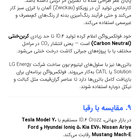
پایان عمر طراحی شده تا کمترین اثر کربنی داشته باشد.
کارخانه‌ی تولید آن در زویکاو (Zwickau) آلمان با انرژی سبز کار
می‌کند و حتی فرآیند رنگ‌آمیزی بدنه از رنگ‌های کم‌مصرف و
غیرسمی استفاده می‌کند.
خود فولکس‌واگن اعلام کرده تولید ID.۴ تا حد زیادی
کربن‌خنثی
(Carbon Neutral)
است — یعنی انتشار CO₂ در مراحل
مختلف یا با پروژه‌های جبرانی کاشت درخت خنثی می‌شود.
باتری‌ها نیز با سلول‌های لیتیوم-یون ساخت شرکت LG Energy
Solution یا CATL به‌کار می‌روند. فولکس‌واگن برنامه‌ای برای
بازیافت کامل باتری‌ها دارد تا عناصر گران‌قیمت مثل کبالت و
نیکل دوباره استفاده شوند.
۹. مقایسه با رقبا
در بازار جهانی، ID.۴ Crozz مستقیم با
Tesla Model Y،
Hyundai Ioniq ۵، Kia EV۶، Nissan Ariya و Ford
Mustang Mach-E
رقابت می‌کند.