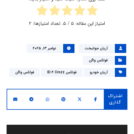
امتیاز این مقاله:
۵
/ ۵. تعداد امتیازها:
۲
آریان جوانبخت
نوامبر ۱۳, ۲۰۲۵
فولکس واگن
آریان خودرو
فولکس ID.۴ Crozz
فولکس واگن