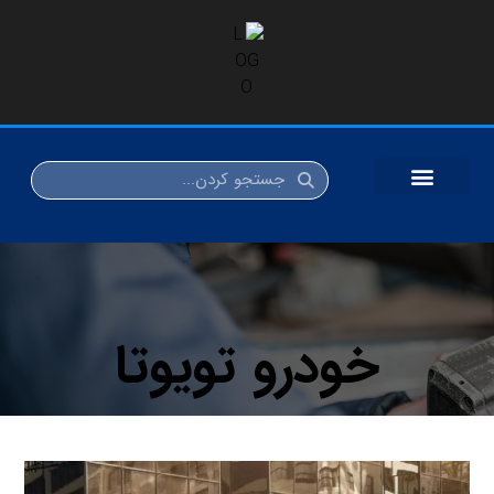
خودرو تویوتا