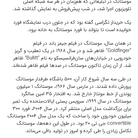
موستانگ در تبلیغاتی که هم‌زمان در هر سه شبکه اصلی
تلویزیون اجرا شد، در شب پیش‌فروش به نمایش گذاشته شد.
یک خریدار تگزاسی گفته بود که در جلوی درب نمایشگاه فورد
خوابیده است تا بتواند با فورد موستانگ به خانه برود.
در همان سال، موستانگ در فیلم جیمز باند در فیلم
“Goldfinger” ظاهر شد و در سال ۱۹۶۸ در یک تعقیب و گریز
خودرویی در خیابان‌های سان‌فرانسیسکو به نام “Bullitt” ظاهر
شد. از آن زمان تاکنون موستانگ در صدها فیلم ظاهر شده‌اند.
در طی سه سال شروع کار آن، ۵۰۰ باشگاه طرفدار موستانگ
پرورش داده شدند. در مارس سال ۱۹۶۶، موستانگ ۱ میلیون
پوندی از خط مونتاژ خارج شد. به افتخار ۳۵ امین سالگرد
موستانگ در سال ۱۹۹۹، سرویس پستی ایالات‌متحده یک تمبر
برای بزرگداشت مدل اصلی منتشر کرد. در سال ۲۰۰۴، فورد ۳۰۰
میلیون خودروی خود را ساخت که یک مدل سال ۲۰۰۴ موستانگ
convertible جی تی ۲۰ بود. در طول این دهه‌ها، موستانگ
تکامل زیادی را طی کرده و امروز در تولید باقی می‌ماند.