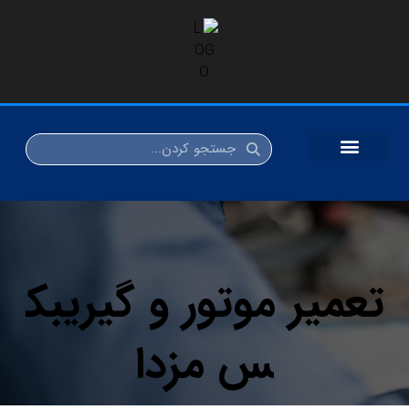
تعمیر موتور و گیریبک
س مزدا