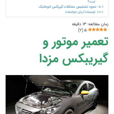
است؟
نحوه تشخیص مشکلات گیربکس اتوماتیک
نویسنده.آریان جوانبخت
زمان مطالعه:
۱۳
دقیقه
)
۲
(
۵
تعمیر موتور و
گیریبکس مزدا