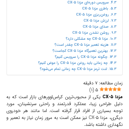
سرویس دوره‌ای مزدا CX-۵
باطری مزدا CX-۵
روغن‌ریزی مزدا CX-۵
لرزش مزدا CX-۵
صدای مزدا CX-۵
روشن نشدن مزدا CX-۵
مزدا CX-۵ چه مشکلی دارد؟
هزینه تعمیر مزدا CX-۵ چقدر است؟
بهترین تعمیرگاه مزدا CX-۵ کجاست؟
چگونه مزدا CX-۵ را سرویس کنیم؟
چه زمانی باید روغن مزدا CX-۵ را عوض کنیم؟
لنت ترمز مزدا CX-۵ چه زمانی تمام می‌شود؟
زمان مطالعه:
۷
دقیقه
)
۱
(
۵
مزدا CX-۵
یکی از محبوب‌ترین کراس‌اوورهای بازار است که به
دلیل طراحی زیبا، عملکرد قدرتمند و راحتی سرنشینان، مورد
توجه بسیاری از افراد قرار گرفته است. اما مانند هر خودروی
دیگری، مزدا CX-۵ نیز ممکن است به مرور زمان نیاز به تعمیر و
نگهداری داشته باشد.