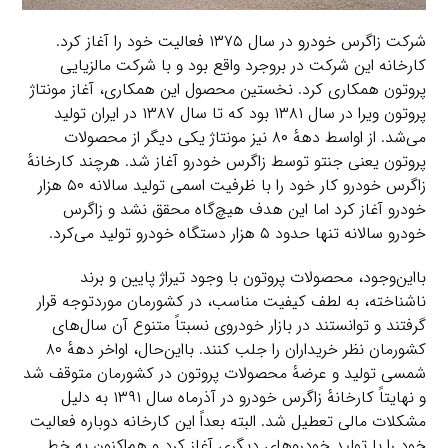
شرکت زاگرس خودرو در سال ۱۳۷۵ فعالیت خود را آغاز کرد.
کارخانه این شرکت در بروجرد واقع بود و با شرکت مالزیایی
پروتون همکاری کرد. نخستین محصول این همکاری، آغاز مونتاژ
پروتون ویرا در سال ۱۳۸۱ بود که تا سال ۱۳۸۷ در ایران تولید
می‌شد. از اواسط دههٔ ۸۰ نیز مونتاژ یکی دیگر از محصولات
پروتون یعنی جنتو توسط زاگرس خودرو آغاز شد. هرچند کارخانهٔ
زاگرس خودرو کار خود را با ظرفیت اسمی تولید سالانه ۵۰ هزار
خودرو آغاز کرد اما این هدف هیچ‌گاه محقق نشد و زاگرس
خودرو سالانه تنها حدود ۵ هزار دستگاه خودرو تولید می‌کرد.
بااین‌وجود، محصولات پروتون با وجود تیراژ پایین و برند
ناشناخته، به لطف کیفیت مناسب، در کشورمان موردتوجه قرار
گرفتند و توانستند در بازار خودروی نسبتاً متنوع آن سال‌های
کشورمان نظر خریداران را جلب کنند. بااین‌حال، اواخر دههٔ ۸۰
شمسی تولید و عرضهٔ محصولات پروتون در کشورمان متوقف شد
و نهایتاً کارخانهٔ زاگرس خودرو در آذرماه سال ۱۳۹۱ به دلیل
مشکلات مالی تعطیل شد. البته بعداً این کارخانه دوباره فعالیت
خود را با تولید خودروهای دیگری آغاز کرد و هم‌اکنون به خط