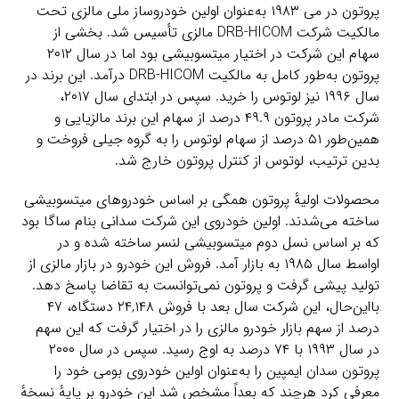
پروتون در می ۱۹۸۳ به‌عنوان اولین خودروساز ملی مالزی تحت
مالکیت شرکت DRB-HICOM مالزی تأسیس شد. بخشی از
سهام این شرکت در اختیار میتسوبیشی بود اما در سال ۲۰۱۲
پروتون به‌طور کامل به مالکیت DRB-HICOM درآمد. این برند در
سال ۱۹۹۶ نیز لوتوس را خرید. سپس در ابتدای سال ۲۰۱۷،
شرکت مادر پروتون ۴۹.۹ درصد از سهام این برند مالزیایی و
همین‌طور ۵۱ درصد از سهام لوتوس را به گروه جیلی فروخت و
بدین ترتیب، لوتوس از کنترل پروتون خارج شد.
محصولات اولیهٔ پروتون همگی بر اساس خودروهای میتسوبیشی
ساخته می‌شدند. اولین خودروی این شرکت سدانی بنام ساگا بود
که بر اساس نسل دوم میتسوبیشی لنسر ساخته شده و در
اواسط سال ۱۹۸۵ به بازار آمد. فروش این خودرو در بازار مالزی از
تولید پیشی گرفت و پروتون نمی‌توانست به تقاضا پاسخ دهد.
بااین‌حال، این شرکت سال بعد با فروش ۲۴,۱۴۸ دستگاه، ۴۷
درصد از سهم بازار خودرو مالزی را در اختیار گرفت که این سهم
در سال ۱۹۹۳ با ۷۴ درصد به اوج رسید. سپس در سال ۲۰۰۰
پروتون سدان ایمپین را به‌عنوان اولین خودروی بومی خود را
معرفی کرد هرچند که بعداً مشخص شد این خودرو بر پایهٔ نسخهٔ