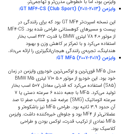
وایزمن بود، اما با خطوطی مدرن‌تر و تهاجمی‌تر.
وایزمن GT MF۴-CS (Club Sport) (۲۰۱۱-۲۰۱۳):
این نسخه اسپرت‌تر GT MF۴ بود که برای رانندگی در
پیست و مسیرهای کوهستانی طراحی شده بود. MF۴-CS
از موتور V۸ ۴.۰ لیتری BMW با قدرت ۴۲۲ اسب بخار
استفاده می‌کرد و با تمرکز بر کاهش وزن و بهبود
هندلینگ، تجربه‌ی رانندگی هیجان‌انگیزتری را ارائه می‌داد.
وایزمن GT MF۵ (۲۰۰۷-۲۰۱۷):
مدل MF۵ قوی‌ترین و لوکس‌ترین خودروی وایزمن در زمان
خود بود. این خودرو از موتور V۱۰ ۵.۰ لیتری BMW M۵
(S۸۵) استفاده می‌کرد که قدرتی معادل ۵۰۷ اسب بخار
تولید می‌کرد. MF۵ با جعبه دنده ۶ سرعته دستی یا ۷
سرعته اتوماتیک (SMG) عرضه شد و شتاب صفر تا صد
آن حدود ۳.۹ ثانیه بود. طراحی MF۵ نیز باشکوه‌تر و
عضلانی‌تر از MF۴ بود و جلوه‌ای خیره‌کننده داشت. وایزمن
MF۵ نمادی از ترکیب قدرت، لوکس بودن و طراحی
کلاسیک بود.