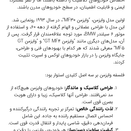
احساس خودروهای کلاسیک را داشته باشند، اما از نظر عملکرد،
ایمنی و قابلیت اطمینان، در سطح خودروهای مدرن باشند.
اولین مدل وایزمن، “وایزمن MF۳۰”، در سال ۱۹۹۳ رونمایی شد.
این مدل با طراحی عضلانی و الهام گرفته از دهه ۶۰، و استفاده از
موتور ۶ سیلندر BMW، مورد توجه علاقه‌مندان قرار گرفت. پس از
آن، مدل‌های دیگری مانند “وایزمن GT MF۴” و “وایزمن GT
MF۵” معرفی شدند که هر کدام با بهبودهای فنی و طراحی،
جایگاه وایزمن را در بازار خودروهای لوکس و اسپرت تثبیت
کردند.
فلسفه وایزمن بر سه اصل کلیدی استوار بود:
طراحی کلاسیک و ماندگار:
خودروهای وایزمن هیچ‌گاه از
مد نمی‌افتند. طراحی آنها کلاسیک، زیبا و دارای هویت
بصری قوی است.
لذت رانندگی خالص:
تمرکز بر تجربه رانندگی درگیرکننده و
احساس اتصال مستقیم راننده به جاده. این شامل
فرمان‌دهی دقیق، شاسی پایدار و انتقال قدرت قوی است.
کیفیت ساخت دست‌ساز:
هر خودروی وایزمن با دقت و